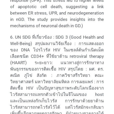
response (UPR). This stress led to higher levels
of apoptotic cell death, suggesting a link
between ER stress, UPR, and neurodegeneration
in nGD. The study provides insights into the
mechanisms of neuronal death in GD.)
6. UN SDG ที่เกี่ยวข้อง : SDG 3 (Good Health and
Well-Being) สรุปผลงานวิจัยเรื่อง : การแสดงออก
ของ DNA โปรไวรัส HIV ในเซลล์ต้นกำเนิดเม็ด
เลือดชนิด CD34+ ที่ใช้ยาต้าน retroviral therapy
(HAART) ระยะยาว: แนวทางสู่การรักษาทาง
พันธุกรรมของการติดเชื้อ HIV สรุปโดย : ผศ. ดร.
คณิต ภู่ไข่ สังกัด : ภาควิชาสรีรวิทยา คณะ
วิทยาศาสตร์ มหาวิทยาลัยมหิดล การเผยแพร่ : การ
ติดเชื้อ HIV เป็นปัญหาสุขภาพระดับโลกเนื่องจาก
ไวรัสสามารถแทรกตัวเข้าไปในจีโนมของ host
และเป็นแหล่งกักเก็บไวรัส การรักษาด้วยยาต้าน
ไวรัสสามารถกดไวรัสไว้ได้ แต่ไวรัสมักจะกลับมา
เพิ่มขึ้นอีกหากหยุดการรักษา ผู้ป่วยบางรายอาจได้