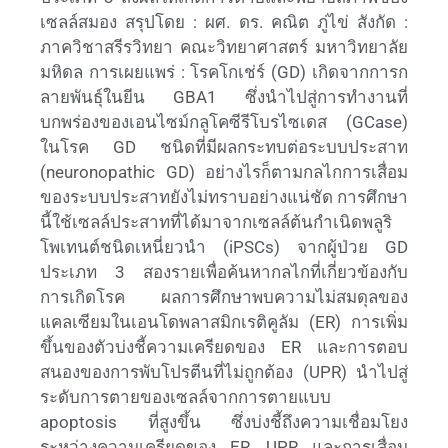
เซลล์สมอง สรุปโดย : ผศ. ดร. คณิต ภู่ไข่ สังกัด :
ภาควิชาสรีรวิทยา คณะวิทยาศาสตร์ มหาวิทยาลัย
มหิดล การเผยแพร่ : โรคโกเช่ร์ (GD) เกิดจากการก
ลายพันธุ์ในยีน GBA1 ซึ่งนำไปสู่การทำงานที่
บกพร่องของเอนไซม์กลูโคซีรีโบรไซเดส (GCase)
ในโรค GD ชนิดที่มีผลกระทบต่อระบบประสาท
(neuronopathic GD) อย่างไรก็ตามกลไกการเสื่อม
ของระบบประสาทยังไม่ทราบอย่างแน่ชัด การศึกษา
นี้ใช้เซลล์ประสาทที่ได้มาจากเซลล์ต้นกำเนิดพลูริ
โพเทนต์ชนิดเหนี่ยวนำ (iPSCs) จากผู้ป่วย GD
ประเภท 3 สองรายเพื่อค้นหากลไกที่เกี่ยวข้องกับ
การเกิดโรค ผลการศึกษาพบความไม่สมดุลของ
แคลเซียมในเอนโดพลาสมิกเรติคูลัม (ER) การเพิ่ม
ขึ้นของตัวบ่งชี้ความเครียดของ ER และการตอบ
สนองของการพับโปรตีนที่ไม่ถูกต้อง (UPR) นำไปสู่
ระดับการตายของเซลล์จากการตายแบบ
apoptosis ที่สูงขึ้น ซึ่งบ่งชี้ถึงความเชื่อมโยง
ระหว่างความเครียดของ ER, UPR และการเสื่อม