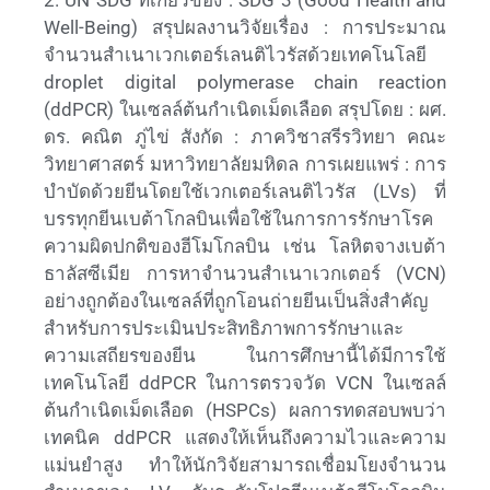
Well-Being) สรุปผลงานวิจัยเรื่อง : การประมาณ
จำนวนสำเนาเวกเตอร์เลนติไวรัสด้วยเทคโนโลยี
droplet digital polymerase chain reaction
(ddPCR) ในเซลล์ต้นกำเนิดเม็ดเลือด สรุปโดย : ผศ.
ดร. คณิต ภู่ไข่ สังกัด : ภาควิชาสรีรวิทยา คณะ
วิทยาศาสตร์ มหาวิทยาลัยมหิดล การเผยแพร่ : การ
บำบัดด้วยยีนโดยใช้เวกเตอร์เลนติไวรัส (LVs) ที่
บรรทุกยีนเบต้าโกลบินเพื่อใช้ในการการรักษาโรค
ความผิดปกติของฮีโมโกลบิน เช่น โลหิตจางเบต้า
ธาลัสซีเมีย การหาจำนวนสำเนาเวกเตอร์ (VCN)
อย่างถูกต้องในเซลล์ที่ถูกโอนถ่ายยีนเป็นสิ่งสำคัญ
สำหรับการประเมินประสิทธิภาพการรักษาและ
ความเสถียรของยีน ในการศึกษานี้ได้มีการใช้
เทคโนโลยี ddPCR ในการตรวจวัด VCN ในเซลล์
ต้นกำเนิดเม็ดเลือด (HSPCs) ผลการทดสอบพบว่า
เทคนิค ddPCR แสดงให้เห็นถึงความไวและความ
แม่นยำสูง ทำให้นักวิจัยสามารถเชื่อมโยงจำนวน