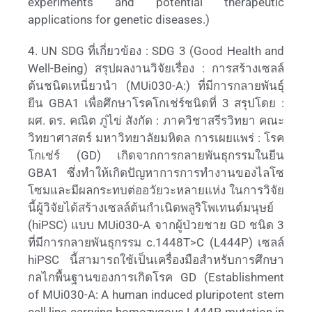
experiments and potential therapeutic
applications for genetic diseases.)
4. UN SDG ที่เกี่ยวข้อง : SDG 3 (Good Health and
Well-Being) สรุปผลงานวิจัยเรื่อง : การสร้างเซลล์
ต้นชนิดเหนี่ยวนำ (MUi030-A:) ที่มีการกลายพันธุ์
ยีน GBA1 เพื่อศึกษาโรคโกเช่ร์ชนิดที่ 3 สรุปโดย :
ผศ. ดร. คณิต ภู่ไข่ สังกัด : ภาควิชาสรีรวิทยา คณะ
วิทยาศาสตร์ มหาวิทยาลัยมหิดล การเผยแพร่ : โรค
โกเช่ร์ (GD) เกิดจากการกลายพันธุกรรมในยีน
GBA1 ซึ่งทำให้เกิดปัญหาการการทำงานของไลโซ
โซมและมีผลกระทบต่ออวัยวะหลายแห่ง ในการวิจัย
นี้ผู้วิจัยได้สร้างเซลล์ต้นกำเนิดพลูริโพเทนต์มนุษย์
(hiPSC) แบบ MUi030-A จากผู้ป่วยชาย GD ชนิด 3
ที่มีการกลายพันธุกรรม c.1448T>C (L444P) เซลล์
hiPSC นี้สามารถใช้เป็นเครื่องมือสำหรับการศึกษา
กลไกพื้นฐานของการเกิดโรค GD (Establishment
of MUi030-A: A human induced pluripotent stem
cell line carrying homozygous L444P mutation in