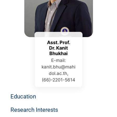
Asst. Prof.
Dr. Kanit
Bhukhai​
E-mail:
kanit.bhu@mahi
dol.ac.th,
(66)-2201-5614
Education​
Research Interests​