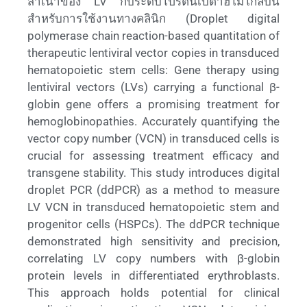
สำเนาของ LV กับระดับโปรตีนเบต้าฮีโมโกลบิน
สำหรับการใช้งานทางคลินิก (Droplet digital
polymerase chain reaction-based quantitation of
therapeutic lentiviral vector copies in transduced
hematopoietic stem cells: Gene therapy using
lentiviral vectors (LVs) carrying a functional β-
globin gene offers a promising treatment for
hemoglobinopathies. Accurately quantifying the
vector copy number (VCN) in transduced cells is
crucial for assessing treatment efficacy and
transgene stability. This study introduces digital
droplet PCR (ddPCR) as a method to measure
LV VCN in transduced hematopoietic stem and
progenitor cells (HSPCs). The ddPCR technique
demonstrated high sensitivity and precision,
correlating LV copy numbers with β-globin
protein levels in differentiated erythroblasts.
This approach holds potential for clinical