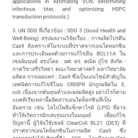
applications in estimating VCN, determining
infectious titer, and optimizing HSPC
transduction protocols.)
3. UN SDG ที่เกี่ยวข้อง : SDG 3 (Good Health and
Well-Being) สรุปผลงานวิจัยเรื่อง : การผลิตโปรตีน
Cas9 สังเคราะห์ในระบบที่ปราศจากเอนโดทอกซิน
และการประเมินผลด้วยการแก้ไขยีน BCL11A ใน
เซลล์มนุษย์ สรุปโดย : ผศ. ดร. คณิต ภู่ไข่ สังกัด :
ภาควิชาสรีรวิทยา คณะวิทยาศาสตร์ มหาวิทยาลัย
มหิดล การเผยแพร่ : Cas9 ซึ่งเป็นเอนไซม์สำคัญใน
เทคนิคการแก้ไขจีโนม CRISPR มักถูกผลิตใน E.
coli เนื่องจากต้นทุนต่ำและผลผลิตสูง อย่างไรก็ตาม
แบคทีเรียเหล่านี้ผลิตสารเอนโดท็อกซินที่เป็น
อันตราย เช่น ไลโปโพลีแซ็กคาไรด์ (LPS) ที่อาจ
ทำให้เกิดการอักเสบรุนแรงในมนุษย์ เพื่อแก้ไข
ปัญหานี้ ผู้วิจัยใช้เซลล์ ClearColi BL21 (DE3) ที่
ปราศจากเอนโดท็อกซินในการผลิต Cas9 ซึ่ง