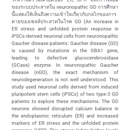
ของระบบประสาทใน neuronopathic GD การศึกษา
นี้แสดงให้เห็นถึงความเข้าใจเกี่ยวกับกลไกของการ
ตายของเซลล์ประสาทในโรค GD (An increase in
ER stress and unfolded protein response in
iPSCs-derived neuronal cells from neuronopathic
Gaucher disease patients: Gaucher disease (GD)
is caused by mutations in the GBA1 gene,
leading to defective glucocerebrosidase
(GCase) enzyme. In neuronopathic Gaucher
disease (nGD), the exact mechanism of
neurodegeneration is not well understood. This
study used neuronal cells derived from induced
pluripotent stem cells (iPSCs) of two type-3 GD
patients to explore these mechanisms. The GD
neurons showed disrupted calcium balance in
the endoplasmic reticulum (ER) and increased
markers of ER stress and the unfolded protein